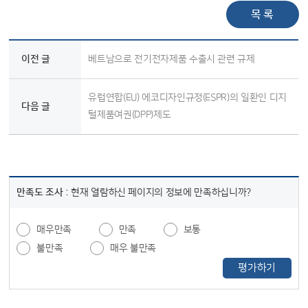
목 록
이전 글
베트남으로 전기전자제품 수출시 관련 규제
유럽연합(EU) 에코디자인규정(ESPR)의 일환인 디지
다음 글
털제품여권(DPP)제도
만족도 조사 :
현재 열람하신 페이지의 정보에 만족하십니까?
매우만족
만족
보통
불만족
매우 불만족
평가하기