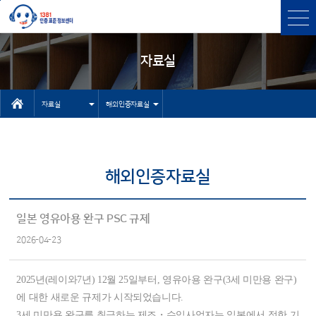
본문바로가기
주메뉴 바로가기
자료실
자료실
해외인증자료실
인터넷상담자
센터소개
료실
인증과표준
해외인증자료실
유용한 사이
인증표준검색
트
상담
일본 영유아용 완구 PSC 규제
기타 자료실
2026-04-23
고객센터
NEP/NET헬
2025년(레이와7년) 12월 25일부터, 영유아용 완구(3세 미만용 완구)
프데스크
에 대한 새로운 규제가 시작되었습니다.
3세 미만용 완구를 취급하는 제조・수입사업자는 일본에서 정한 기