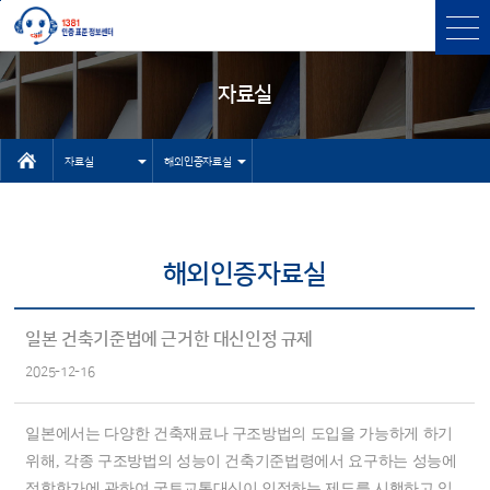
본문바로가기
주메뉴 바로가기
자료실
자료실
해외인증자료실
인터넷상담자
센터소개
료실
인증과표준
해외인증자료실
유용한 사이
인증표준검색
트
상담
일본 건축기준법에 근거한 대신인정 규제
기타 자료실
2025-12-16
고객센터
NEP/NET헬
일본에서는 다양한 건축재료나 구조방법의 도입을 가능하게 하기
프데스크
위해, 각종 구조방법의 성능이 건축기준법령에서 요구하는 성능에
적합한가에 관하여 국토교통대신이 인정하는 제도를 시행하고 있