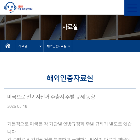
본문바로가기
주메뉴 바로가기
자료실
자료실
해외인증자료실
인터넷상담자
센터소개
료실
인증과표준
해외인증자료실
유용한 사이
인증표준검색
트
상담
미국으로 전기자전거 수출시 주별 규제 동향
기타 자료실
2025-08-18
고객센터
NEP/NET헬
기본적으로 미국은 각 기관별 연방규정과 주별 규제가 별도로 있습
프데스크
니다.
각 주별로 전기자전거를 분류하고 규제하는 방식이 다르기 때문에