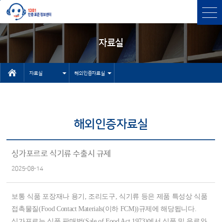
본문바로가기
주메뉴 바로가기
자료실
자료실
해외인증자료실
인터넷상담자
센터소개
료실
인증과표준
해외인증자료실
유용한 사이
인증표준검색
트
상담
싱가포르로 식기류 수출시 규제
기타 자료실
2025-08-14
고객센터
NEP/NET헬
보통 식품 포장재나 용기, 조리도구, 식기류 등은 제품 특성상 식품
프데스크
접촉물질(Food Contact Materials(이하 FCM))규제에 해당됩니다.
싱가포르는 식품 판매법(Sale of Food Act 1973)에서 식품 및 음료와