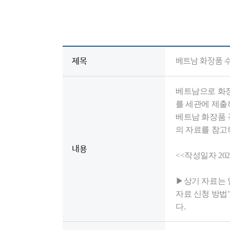
인증과표준
유용한
인증표준검색
기타 
상담
제목
베트남 화장품 
고객센터
베트남으로 화장품
를 세관에 제출
NEP/NET헬프데스크
베트남 화장품 
의 자료를 참고
내용
<<작성일자 202
▶상기 자료는 
자료 신청 방법
다.