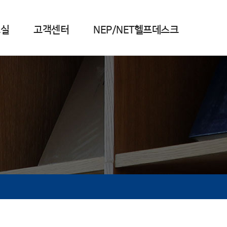
료실
고객센터
NEP/NET헬프데스크
업무소개
전문가상담
기타 자료실
자료실
오시는길
해외인증자료조사
NEP/NET Q&A
전문가상담 안내 및 신청
주간동향
해외인증자료안내
진행상태조회
기타자료실
기존자료 검색 및 신청
신청상태 조회