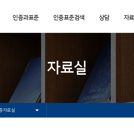
인증과표준
인증표준검색
상담
자
준정보센터란
연혁
표준
방문상담
인터넷상담자료실
자주하는 질문
인증신청체크리스트
카드뉴스
인증표준이야기
인터넷상담
유용한 사이트
고객의 소리
행정지원서비스
자료실
국가표준
NEP인증신청체크리스트
인터넷상담안내
행정지원서비스신청
해외표준
NET인증신청체크리스트
신청 및 결과조회
진행상태조회
국제표준
국가별표준
국내단체표준
증자료실
상담자료실