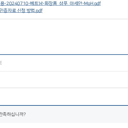
실용-20240710-베트남-화장품_샴푸_아세안-MoH.pdf
외인증자료 신청 방법.pdf
E
 만족하십니까?