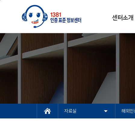
본문바로가기
주메뉴 바로가기
센터소개
센터소개
인증과표준
상담
자료실
고객센터
NEP/NET헬프데스
1381 인증표
인증
전화상담
해외인증자료실
공지사항
인증지원개요
크
국내인증
해외인증
시스템인증
통합조회
자료실
해외인
센터소개
인터넷