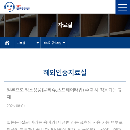
본문바로가기
주메뉴 바로가기
자료실
자료실
해외인증자료실
인터넷상담자
센터소개
료실
인증과표준
해외인증자료실
유용한 사이
인증표준검색
트
상담
일본으로 청소용품(물티슈,스프레이타입) 수출 시 적용되는 규
기타 자료실
제
고객센터
2025-08-07
NEP/NET헬
프데스크
일본은 [살균]이라는 용어와 [제균]이라는 표현의 사용 가능 여부로
제품의 분류가 나뉩니다. 약사법에 의해 [살균]이라는 용어는 잡화