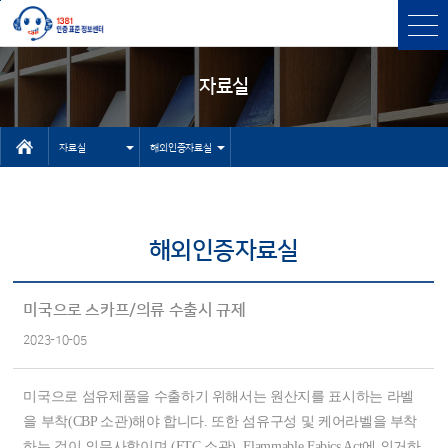
본문바로가기
주메뉴 바로가기
자료실
자료실
해외인증자료실
인터넷상담자
센터소개
료실
인증과표준
해외인증자료실
유용한 사이
인증표준검색
트
상담
미국으로 스카프/의류 수출시 규제
기타 자료실
2023-10-05
고객센터
NEP/NET헬
미국으로 섬유제품을 수출하기 위해서는 원산지를 표시하는 라벨
프데스크
을 부착(CBP 소관)해야 합니다. 또한 섬유구성 및 케어라벨을 부착
하는 것이 의무사항이며 (FTC 소관), Flammable Fabics Act에 의거하