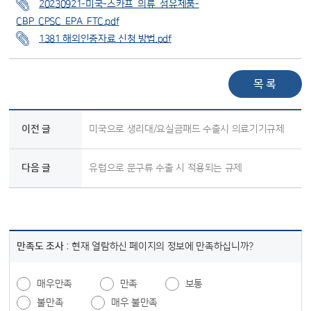
20230921-미국-스카프_의류_섬유제품-
CBP_CPSC_EPA_FTC.pdf
1381 해외인증자료 신청 방법.pdf
목 록
이전 글
미국으로 생리대/요실금패드 수출시 의료기기규제
다음 글
유럽으로 문구류 수출 시 적용되는 규제
만족도 조사 :
현재 열람하신 페이지의 정보에 만족하십니까?
매우만족
만족
보통
불만족
매우 불만족