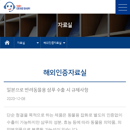
본문바로가기
주메뉴 바로가기
자료실
자료실
해외인증자료실
인터넷상담자
센터소개
료실
인증과표준
해외인증자료실
유용한 사이
인증표준검색
트
상담
일본으로 반려동물용 샴푸 수출 시 규제사항
기타 자료실
2020-12-08
고객센터
NEP/NET헬
단순 청결을 목적으로 하는 제품은 동물용 잡화로 별도의 인증없이
프데스크
수출이 가능하지만 샴푸의 성분, 효능 등에 따라 동물용 의약품, 의
약부외품으로 분류될 가능성이 있습니다.