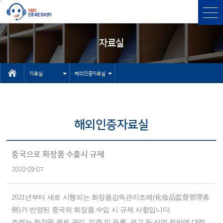
본문바로가기
주메뉴 바로가기
자료실
자료실
해외인증자료실
인터넷상담자
센터소개
료실
인증과표준
해외인증자료실
유용한 사이
인증표준검색
트
상담
중국으로 화장품 수출시 규제
기타 자료실
2020-09-07
고객센터
NEP/NET헬
2021년부터 새로 시행되는 화장품감독관리조례(化妆品监督管理条
프데스크
例)가 반영된 중국의 화장품 수입 시 규제 사항입니다.
조례는 화장품 원료 관리, 인증 및 등록, 광고 등 산업 전반에 대한