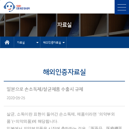
본문바로가기
주메뉴 바로가기
자료실
자료실
해외인증자료실
인터넷상담자
센터소개
료실
인증과표준
해외인증자료실
유용한 사이
인증표준검색
트
상담
일본으로 손소독제/살균제품 수출시 규제
기타 자료실
2020-05-25
고객센터
NEP/NET헬
살균, 소독이란 표현이 들어간 손소독제, 제품이라면 ‘의약부외
프데스크
품’(=의약외품)에 해당됩니다.
일본에서 의약부외품을 시장에 출하하는 것은 「医薬品、医療機器