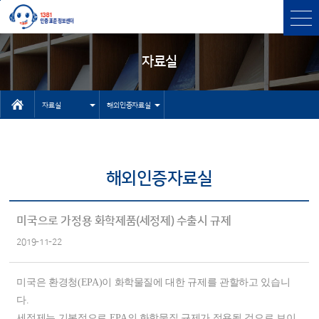
본문바로가기
주메뉴 바로가기
자료실
자료실
해외인증자료실
인터넷상담자
센터소개
료실
인증과표준
해외인증자료실
유용한 사이
인증표준검색
트
상담
미국으로 가정용 화학제품(세정제) 수출시 규제
기타 자료실
2019-11-22
고객센터
NEP/NET헬
미국은 환경청(EPA)이 화학물질에 대한 규제를 관할하고 있습니
프데스크
다.
세정제는 기본적으로 EPA의 화학물질 규제가 적용될 것으로 보이