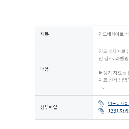
인증과표준
유용한
인증표준검색
기타 
상담
제목
인도네시아로 섬
고객센터
인도네시아로 섬
전 검사, 라벨
NEP/NET헬프데스크
내용
▶상기 자료는 
자료 신청 방법
다.
인도네시아-
첨부파일
1381 해