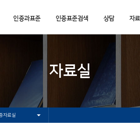
인증과표준
인증표준검색
상담
자
준정보센터란
연혁
표준
방문상담
인터넷상담자료실
자주하는 질문
인증신청체크리스트
카드뉴스
인증표준이야기
인터넷상담
유용한 사이트
고객의 소리
행정지원서비스
자료실
국가표준
NEP인증신청체크리스트
인터넷상담안내
행정지원서비스신청
해외표준
NET인증신청체크리스트
신청 및 결과조회
진행상태조회
국제표준
국가별표준
국내단체표준
증자료실
상담자료실