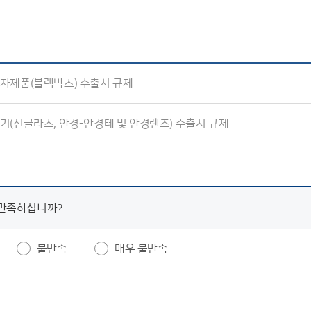
자제품(블랙박스) 수출시 규제
(선글라스, 안경-안경테 및 안경렌즈) 수출시 규제
 만족하십니까?
불만족
매우 불만족