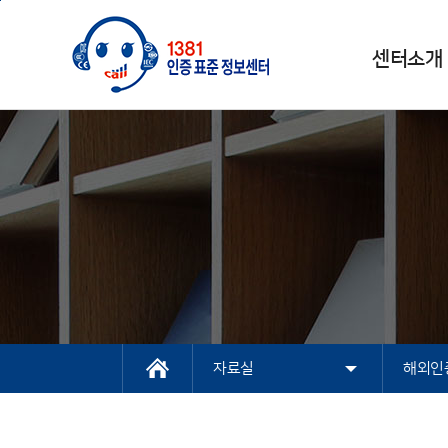
본문바로가기
주메뉴 바로가기
센터소개
센터소개
인증과표준
상담
자료실
고객센터
NEP/NET헬프데스
1381 인증표
인증
전화상담
해외인증자료실
공지사항
인증지원개요
크
국내인증
해외인증
시스템인증
통합조회
자료실
해외인
센터소개
인터넷