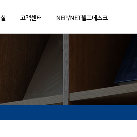
료실
고객센터
NEP/NET헬프데스크
업무소개
전문가상담
기타 자료실
자료실
오시는길
해외인증자료조사
NEP/NET Q&A
전문가상담 안내 및 신청
주간동향
해외인증자료안내
진행상태조회
기타자료실
기존자료 검색 및 신청
신청상태 조회