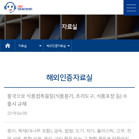
본문바로가기
주메뉴 바로가기
자료실
자료실
해외인증자료실
인터넷상담자
센터소개
료실
인증과표준
해외인증자료실
유용한 사이
인증표준검색
트
상담
중국으로 식품접촉물질(식품용기, 조리도구, 식품포장 등) 수
기타 자료실
출시 규제
고객센터
2019-04-09
NEP/NET헬
프데스크
종이, 목재(대나무 포함), 금속, 법랑, 도기, 자기, 플라스틱, 고무, 천
연 섬유, 화학 섬유, 유리, 기타 물질 또는 그 화합 물질로 만들어지