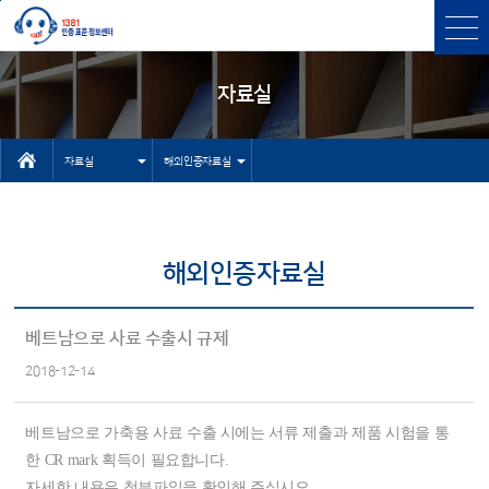
본문바로가기
주메뉴 바로가기
자료실
자료실
해외인증자료실
인터넷상담자
센터소개
료실
인증과표준
해외인증자료실
유용한 사이
인증표준검색
트
상담
베트남으로 사료 수출시 규제
기타 자료실
2018-12-14
고객센터
NEP/NET헬
베트남으로 가축용 사료 수출 시에는 서류 제출과 제품 시험을 통
프데스크
한 CR mark 획득이 필요합니다.
자세한 내용은 첨부파일을 확인해 주십시오.