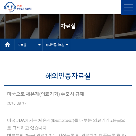
본문바로가기
주메뉴 바로가기
자료실
자료실
해외인증자료실
인터넷상담자
센터소개
료실
인증과표준
해외인증자료실
유용한 사이
인증표준검색
트
상담
미국으로 체온계(의료기기) 수출시 규제
기타 자료실
2018-09-17
고객센터
NEP/NET헬
미국 FDA에서는 체온계(thermometer)를 대부분 의료기기 2등급으
프데스크
로 규제하고 있습니다.
대부분의 2등급 의료기기는 시설등록 및 의료기기 제품등록 후 라